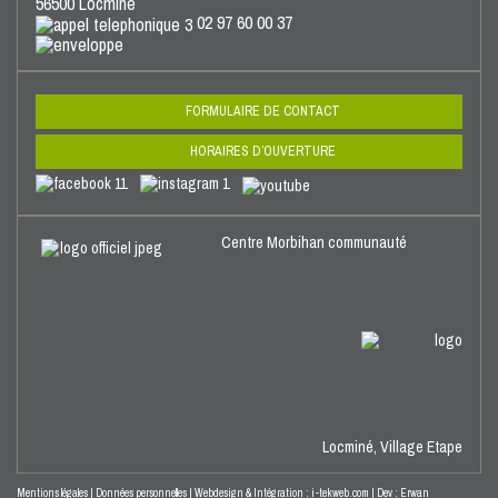
56500 Locminé
02 97 60 00 37
FORMULAIRE DE CONTACT
HORAIRES D’OUVERTURE
Centre Morbihan communauté
Locminé,
Village Etape
Mentions légales
|
Données personnelles
|
Webdesign & Intégration : i-tekweb.com
|
Dev : Erwan