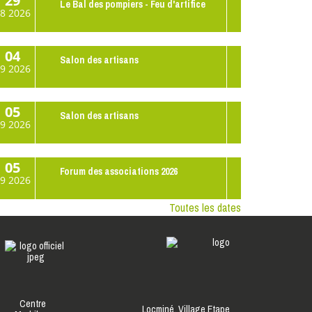
29
Le Bal des pompiers - Feu d'artifice
8
2026
04
Salon des artisans
9
2026
05
Salon des artisans
9
2026
05
Forum des associations 2026
9
2026
Toutes les dates
Centre
Locminé,
Village Etape