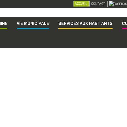
ACCUEIL
CONTACT
INÉ
VIE MUNICIPALE
SERVICES AUX HABITANTS
CU
Le plan canicule
Toutes les infos ici