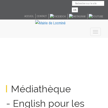
OK
ACCUEIL
CONTACT
Toggle
navigati
Médiathèque
- English pour les