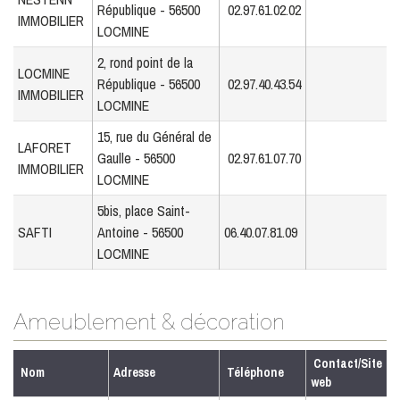
République - 56500
02.97.61.02.02
IMMOBILIER
LOCMINE
2, rond point de la
LOCMINE
République - 56500
02.97.40.43.54
IMMOBILIER
LOCMINE
15, rue du Général de
LAFORET
Gaulle - 56500
02.97.61.07.70
IMMOBILIER
LOCMINE
5bis, place Saint-
SAFTI
Antoine - 56500
06.40.07.81.09
LOCMINE
Ameublement & décoration
Contact/Site
Nom
Adresse
Téléphone
web