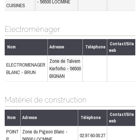
- 56500 LOCMINE
CUISINES
Electroménager
Contact/Site
Nom
Adresse
Téléphone
web
Zone de Talvern
ELECTROMENAGER
Kerforho - 56500
BLANC - BRUN
BIGNAN
Matériel de construction
Contact/Site
Nom
Adresse
Téléphone
web
POINT
Zone du Pigeon Blanc -
02.97.60.00.27
P
56500 LOCMINE