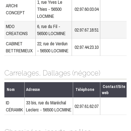
1, rue Yves Le
ARCHI
Thies - 56500
02.97.60.03.04
CONCEPT
LOCMINE
MDO
6, rue du Fil -
02.97.67.18.51
CREATIONS
56500 LOCMINE
CABINET
22, rue de Verdun
02.97.44.23.10
BETTREMIEUX
- 56500 LOCMINE
Carrelages, Dallages (négoce)
Contact/Site
Nom
Adresse
Téléphone
web
ID
33 bis, rue du Maréchal
02.97.61.62.07
CÉRAMIK
Leclerc - 56500 LOCMINE