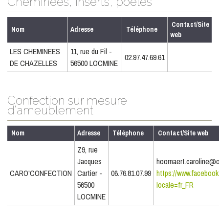
Cheminées, inserts, poêles
Contact/Site
Nom
Adresse
Téléphone
web
LES CHEMINEES
11, rue du Fil -
02.97.47.69.61
DE CHAZELLES
56500 LOCMINE
Confection sur mesure
d'ameublement
Nom
Adresse
Téléphone
Contact/Site web
Z9, rue
Jacques
hoornaert.caroline@
CARO'CONFECTION
Cartier -
06.76.81.07.99
https://www.facebook
56500
locale=fr_FR
LOCMINE