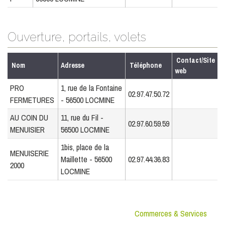
Ouverture, portails, volets
Contact/Site
Nom
Adresse
Téléphone
web
PRO
1, rue de la Fontaine
02.97.47.50.72
FERMETURES
- 56500 LOCMINE
AU COIN DU
11, rue du Fil -
02.97.60.59.59
MENUISIER
56500 LOCMINE
1bis, place de la
MENUISERIE
Maillette - 56500
02.97.44.36.83
2000
LOCMINE
Commerces & Services