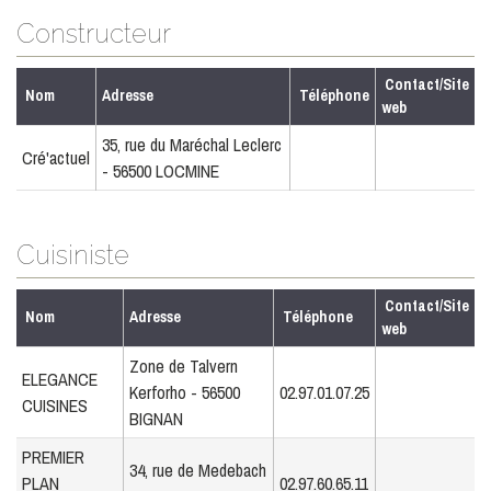
Constructeur
Contact/Site
Nom
Adresse
Téléphone
web
35, rue du Maréchal Leclerc
Cré'actuel
- 56500 LOCMINE
Cuisiniste
Contact/Site
Nom
Adresse
Téléphone
web
Zone de Talvern
ELEGANCE
Kerforho - 56500
02.97.01.07.25
CUISINES
BIGNAN
PREMIER
34, rue de Medebach
PLAN
02.97.60.65.11