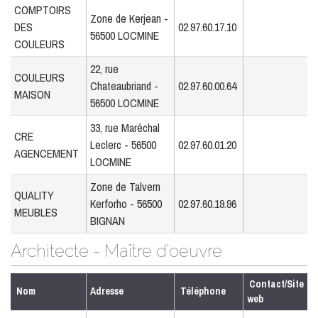
COMPTOIRS
Zone de Kerjean -
DES
02.97.60.17.10
56500 LOCMINE
COULEURS
22, rue
COULEURS
Chateaubriand -
02.97.60.00.64
MAISON
56500 LOCMINE
33, rue Maréchal
CRE
Leclerc - 56500
02.97.60.01.20
AGENCEMENT
LOCMINE
Zone de Talvern
QUALITY
Kerforho - 56500
02.97.60.19.96
MEUBLES
BIGNAN
Architecte - Maître d'oeuvre
Contact/Site
Nom
Adresse
Téléphone
web