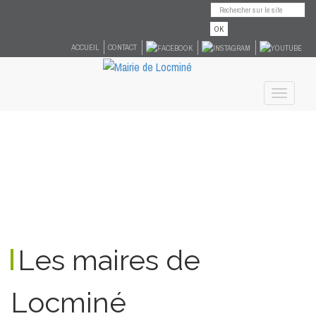
OK
ACCUEIL
CONTACT
Toggle
navigati
Les maires de
Locminé