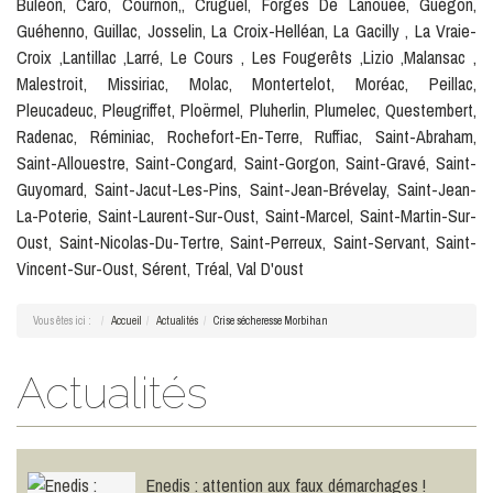
Buléon, Caro, Cournon,, Cruguel, Forges De Lanouée, Guégon,
Guéhenno, Guillac, Josselin, La Croix-Helléan, La Gacilly , La Vraie-
Croix ,Lantillac ,Larré, Le Cours , Les Fougerêts ,Lizio ,Malansac ,
Malestroit, Missiriac, Molac, Montertelot, Moréac, Peillac,
Pleucadeuc, Pleugriffet, Ploërmel, Pluherlin, Plumelec, Questembert,
Radenac, Réminiac, Rochefort-En-Terre, Ruffiac, Saint-Abraham,
Saint-Allouestre, Saint-Congard, Saint-Gorgon, Saint-Gravé, Saint-
Guyomard, Saint-Jacut-Les-Pins, Saint-Jean-Brévelay, Saint-Jean-
La-Poterie, Saint-Laurent-Sur-Oust, Saint-Marcel, Saint-Martin-Sur-
Oust, Saint-Nicolas-Du-Tertre, Saint-Perreux, Saint-Servant, Saint-
Vincent-Sur-Oust, Sérent, Tréal, Val D'oust
Vous êtes ici :
Accueil
Actualités
Crise sécheresse Morbihan
Le plan canicule
Actualités
LIRE LA SUITE
Enedis : attention aux faux démarchages !